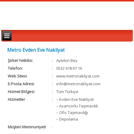
Metro Evden Eve Nakliyat
Şirket Yetkilisi
:
Aytekin Bey
Telefon:
:
0532 678 67 16
Web Sitesi
:
www.metronakliyat.com
E-Posta Adresi
:
info@metronakliyat.com
Hizmet Bölgesi
:
Tüm Türkiye
Hizmetler
:
– Evden Eve Nakliyat
– Asansörlü Taşımacılık
– Ofis Taşımacılığı
– Depolama
Müşteri Memnuniyeti
: