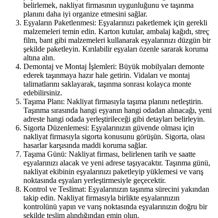
belirlemek, nakliyat firmasının uygunluğunu ve taşınma
planını daha iyi organize etmesini sağlar.
Eşyaların Paketlenmesi: Eşyalarınızı paketlemek için gerekli
malzemeleri temin edin. Karton kutular, ambalaj kağıdı, streç
film, bant gibi malzemeleri kullanarak eşyalarınızı düzgün bir
şekilde paketleyin. Kırılabilir eşyaları özenle sararak koruma
altına alın.
Demontaj ve Montaj İşlemleri: Büyük mobilyaları demonte
ederek taşınmaya hazır hale getirin. Vidaları ve montaj
talimatlarını saklayarak, taşınma sonrası kolayca monte
edebilirsiniz.
Taşıma Planı: Nakliyat firmasıyla taşıma planını netleştirin.
Taşınma sırasında hangi eşyanın hangi odadan alınacağı, yeni
adreste hangi odada yerleştirileceği gibi detayları belirleyin.
Sigorta Düzenlemesi: Eşyalarınızın güvende olması için
nakliyat firmasıyla sigorta konusunu görüşün. Sigorta, olası
hasarlar karşısında maddi koruma sağlar.
Taşıma Günü: Nakliyat firması, belirlenen tarih ve saatte
eşyalarınızı alacak ve yeni adrese taşıyacaktır. Taşınma günü,
nakliyat ekibinin eşyalarınızı paketleyip yüklemesi ve varış
noktasında eşyaları yerleştirmesiyle geçecektir.
Kontrol ve Teslimat: Eşyalarınızın taşınma sürecini yakından
takip edin. Nakliyat firmasıyla birlikte eşyalarınızın
kontrolünü yapın ve varış noktasında eşyalarınızın doğru bir
şekilde teslim alındığından emin olun.