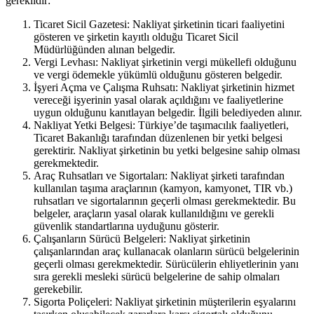
gereklidir:
Ticaret Sicil Gazetesi: Nakliyat şirketinin ticari faaliyetini
gösteren ve şirketin kayıtlı olduğu Ticaret Sicil
Müdürlüğünden alınan belgedir.
Vergi Levhası: Nakliyat şirketinin vergi mükellefi olduğunu
ve vergi ödemekle yükümlü olduğunu gösteren belgedir.
İşyeri Açma ve Çalışma Ruhsatı: Nakliyat şirketinin hizmet
vereceği işyerinin yasal olarak açıldığını ve faaliyetlerine
uygun olduğunu kanıtlayan belgedir. İlgili belediyeden alınır.
Nakliyat Yetki Belgesi: Türkiye’de taşımacılık faaliyetleri,
Ticaret Bakanlığı tarafından düzenlenen bir yetki belgesi
gerektirir. Nakliyat şirketinin bu yetki belgesine sahip olması
gerekmektedir.
Araç Ruhsatları ve Sigortaları: Nakliyat şirketi tarafından
kullanılan taşıma araçlarının (kamyon, kamyonet, TIR vb.)
ruhsatları ve sigortalarının geçerli olması gerekmektedir. Bu
belgeler, araçların yasal olarak kullanıldığını ve gerekli
güvenlik standartlarına uyduğunu gösterir.
Çalışanların Sürücü Belgeleri: Nakliyat şirketinin
çalışanlarından araç kullanacak olanların sürücü belgelerinin
geçerli olması gerekmektedir. Sürücülerin ehliyetlerinin yanı
sıra gerekli mesleki sürücü belgelerine de sahip olmaları
gerekebilir.
Sigorta Poliçeleri: Nakliyat şirketinin müşterilerin eşyalarını