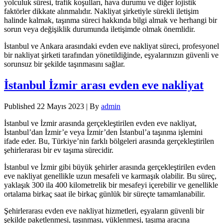
yolculuk süresi, trafik koşulları, hava durumu ve diğer lojistik
faktörler dikkate alınmalıdır. Nakliyat şirketiyle sürekli iletişim
halinde kalmak, taşınma süreci hakkında bilgi almak ve herhangi bir
sorun veya değişiklik durumunda iletişimde olmak önemlidir.
İstanbul ve Ankara arasındaki evden eve nakliyat süreci, profesyonel
bir nakliyat şirketi tarafından yönetildiğinde, eşyalarınızın güvenli ve
sorunsuz bir şekilde taşınmasını sağlar.
İstanbul İzmir arası evden eve nakliyat
Published
22 Mayıs 2023
|
By
admin
İstanbul ve İzmir arasında gerçekleştirilen evden eve nakliyat,
İstanbul’dan İzmir’e veya İzmir’den İstanbul’a taşınma işlemini
ifade eder. Bu, Türkiye’nin farklı bölgeleri arasında gerçekleştirilen
şehirlerarası bir ev taşıma sürecidir.
İstanbul ve İzmir gibi büyük şehirler arasında gerçekleştirilen evden
eve nakliyat genellikle uzun mesafeli ve karmaşık olabilir. Bu süreç,
yaklaşık 300 ila 400 kilometrelik bir mesafeyi içerebilir ve genellikle
ortalama birkaç saat ile birkaç günlük bir süreçte tamamlanabilir.
Şehirlerarası evden eve nakliyat hizmetleri, eşyaların güvenli bir
şekilde paketlenmesi, taşınması, yüklenmesi, taşıma aracına