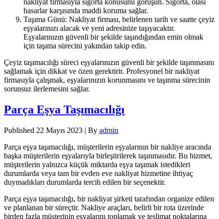
nakliyat firmasıyla sigorta konusunu görüşün. Sigorta, olası
hasarlar karşısında maddi koruma sağlar.
Taşıma Günü: Nakliyat firması, belirlenen tarih ve saatte çeyiz
eşyalarınızı alacak ve yeni adresinize taşıyacaktır.
Eşyalarınızın güvenli bir şekilde taşındığından emin olmak
için taşıma sürecini yakından takip edin.
Çeyiz taşımacılığı süreci eşyalarınızın güvenli bir şekilde taşınmasını
sağlamak için dikkat ve özen gerektirir. Profesyonel bir nakliyat
firmasıyla çalışmak, eşyalarınızın korunmasını ve taşınma sürecinin
sorunsuz ilerlemesini sağlar.
Parça Eşya Taşımacılığı
Published
22 Mayıs 2023
|
By
admin
Parça eşya taşımacılığı, müşterilerin eşyalarının bir nakliye aracında
başka müşterilerin eşyalarıyla birleştirilerek taşınmasıdır. Bu hizmet,
müşterilerin yalnızca küçük miktarda eşya taşımak istedikleri
durumlarda veya tam bir evden eve nakliyat hizmetine ihtiyaç
duymadıkları durumlarda tercih edilen bir seçenektir.
Parça eşya taşımacılığı, bir nakliyat şirketi tarafından organize edilen
ve planlanan bir süreçtir. Nakliye araçları, belirli bir rota üzerinde
birden fazla müşterinin eşyalarını toplamak ve teslimat noktalarına