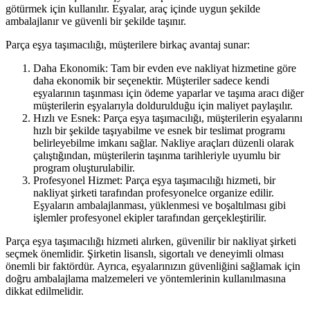
götürmek için kullanılır. Eşyalar, araç içinde uygun şekilde
ambalajlanır ve güvenli bir şekilde taşınır.
Parça eşya taşımacılığı, müşterilere birkaç avantaj sunar:
Daha Ekonomik: Tam bir evden eve nakliyat hizmetine göre
daha ekonomik bir seçenektir. Müşteriler sadece kendi
eşyalarının taşınması için ödeme yaparlar ve taşıma aracı diğer
müşterilerin eşyalarıyla doldurulduğu için maliyet paylaşılır.
Hızlı ve Esnek: Parça eşya taşımacılığı, müşterilerin eşyalarını
hızlı bir şekilde taşıyabilme ve esnek bir teslimat programı
belirleyebilme imkanı sağlar. Nakliye araçları düzenli olarak
çalıştığından, müşterilerin taşınma tarihleriyle uyumlu bir
program oluşturulabilir.
Profesyonel Hizmet: Parça eşya taşımacılığı hizmeti, bir
nakliyat şirketi tarafından profesyonelce organize edilir.
Eşyaların ambalajlanması, yüklenmesi ve boşaltılması gibi
işlemler profesyonel ekipler tarafından gerçekleştirilir.
Parça eşya taşımacılığı hizmeti alırken, güvenilir bir nakliyat şirketi
seçmek önemlidir. Şirketin lisanslı, sigortalı ve deneyimli olması
önemli bir faktördür. Ayrıca, eşyalarınızın güvenliğini sağlamak için
doğru ambalajlama malzemeleri ve yöntemlerinin kullanılmasına
dikkat edilmelidir.