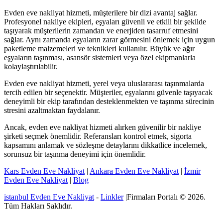
Evden eve nakliyat hizmeti, müşterilere bir dizi avantaj sağlar.
Profesyonel nakliye ekipleri, eşyaları güvenli ve etkili bir şekilde
taşıyarak müşterilerin zamandan ve enerjiden tasarruf etmesini
sağlar. Aynı zamanda eşyaların zarar görmesini önlemek için uygun
paketleme malzemeleri ve teknikleri kullanılır. Büyük ve ağır
eşyaların taşınması, asansör sistemleri veya özel ekipmanlarla
kolaylaştırılabilir.
Evden eve nakliyat hizmeti, yerel veya uluslararası taşınmalarda
tercih edilen bir seçenektir. Müşteriler, eşyalarını güvenle taşıyacak
deneyimli bir ekip tarafından desteklenmekten ve taşınma sürecinin
stresini azaltmaktan faydalanır.
Ancak, evden eve nakliyat hizmeti alırken güvenilir bir nakliye
şirketi seçmek önemlidir. Referansları kontrol etmek, sigorta
kapsamını anlamak ve sözleşme detaylarını dikkatlice incelemek,
sorunsuz bir taşınma deneyimi için önemlidir.
Kars Evden Eve Nakliyat
|
Ankara Evden Eve Nakliyat
|
İzmir
Evden Eve Nakliyat
|
Blog
istanbul Evden Eve Nakliyat
-
Linkler
|Firmaları Portalı © 2026.
Tüm Hakları Saklıdır.
-