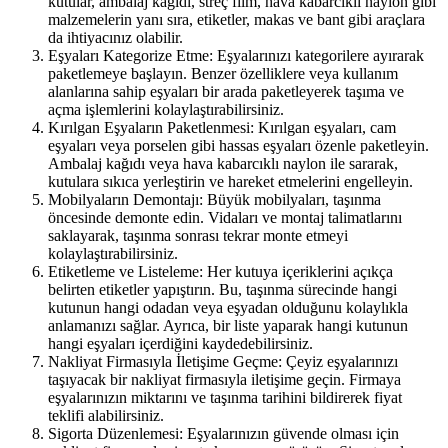
kutular, ambalaj kağıdı, streç film, hava kabarcıklı naylon gibi
malzemelerin yanı sıra, etiketler, makas ve bant gibi araçlara
da ihtiyacınız olabilir.
Eşyaları Kategorize Etme: Eşyalarınızı kategorilere ayırarak
paketlemeye başlayın. Benzer özelliklere veya kullanım
alanlarına sahip eşyaları bir arada paketleyerek taşıma ve
açma işlemlerini kolaylaştırabilirsiniz.
Kırılgan Eşyaların Paketlenmesi: Kırılgan eşyaları, cam
eşyaları veya porselen gibi hassas eşyaları özenle paketleyin.
Ambalaj kağıdı veya hava kabarcıklı naylon ile sararak,
kutulara sıkıca yerleştirin ve hareket etmelerini engelleyin.
Mobilyaların Demontajı: Büyük mobilyaları, taşınma
öncesinde demonte edin. Vidaları ve montaj talimatlarını
saklayarak, taşınma sonrası tekrar monte etmeyi
kolaylaştırabilirsiniz.
Etiketleme ve Listeleme: Her kutuya içeriklerini açıkça
belirten etiketler yapıştırın. Bu, taşınma sürecinde hangi
kutunun hangi odadan veya eşyadan olduğunu kolaylıkla
anlamanızı sağlar. Ayrıca, bir liste yaparak hangi kutunun
hangi eşyaları içerdiğini kaydedebilirsiniz.
Nakliyat Firmasıyla İletişime Geçme: Çeyiz eşyalarınızı
taşıyacak bir nakliyat firmasıyla iletişime geçin. Firmaya
eşyalarınızın miktarını ve taşınma tarihini bildirerek fiyat
teklifi alabilirsiniz.
Sigorta Düzenlemesi: Eşyalarınızın güvende olması için