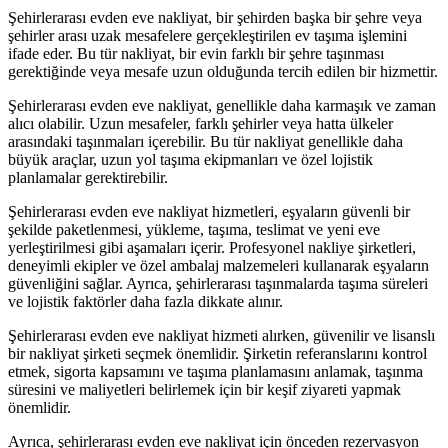
Şehirlerarası evden eve nakliyat, bir şehirden başka bir şehre veya
şehirler arası uzak mesafelere gerçekleştirilen ev taşıma işlemini
ifade eder. Bu tür nakliyat, bir evin farklı bir şehre taşınması
gerektiğinde veya mesafe uzun olduğunda tercih edilen bir hizmettir.
Şehirlerarası evden eve nakliyat, genellikle daha karmaşık ve zaman
alıcı olabilir. Uzun mesafeler, farklı şehirler veya hatta ülkeler
arasındaki taşınmaları içerebilir. Bu tür nakliyat genellikle daha
büyük araçlar, uzun yol taşıma ekipmanları ve özel lojistik
planlamalar gerektirebilir.
Şehirlerarası evden eve nakliyat hizmetleri, eşyaların güvenli bir
şekilde paketlenmesi, yükleme, taşıma, teslimat ve yeni eve
yerleştirilmesi gibi aşamaları içerir. Profesyonel nakliye şirketleri,
deneyimli ekipler ve özel ambalaj malzemeleri kullanarak eşyaların
güvenliğini sağlar. Ayrıca, şehirlerarası taşınmalarda taşıma süreleri
ve lojistik faktörler daha fazla dikkate alınır.
Şehirlerarası evden eve nakliyat hizmeti alırken, güvenilir ve lisanslı
bir nakliyat şirketi seçmek önemlidir. Şirketin referanslarını kontrol
etmek, sigorta kapsamını ve taşıma planlamasını anlamak, taşınma
süresini ve maliyetleri belirlemek için bir keşif ziyareti yapmak
önemlidir.
Ayrıca, şehirlerarası evden eve nakliyat için önceden rezervasyon