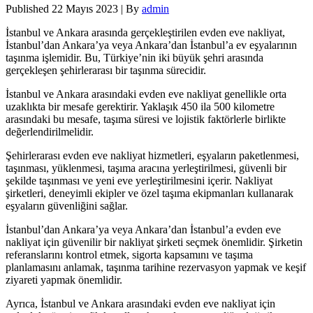
Published
22 Mayıs 2023
|
By
admin
İstanbul ve Ankara arasında gerçekleştirilen evden eve nakliyat,
İstanbul’dan Ankara’ya veya Ankara’dan İstanbul’a ev eşyalarının
taşınma işlemidir. Bu, Türkiye’nin iki büyük şehri arasında
gerçekleşen şehirlerarası bir taşınma sürecidir.
İstanbul ve Ankara arasındaki evden eve nakliyat genellikle orta
uzaklıkta bir mesafe gerektirir. Yaklaşık 450 ila 500 kilometre
arasındaki bu mesafe, taşıma süresi ve lojistik faktörlerle birlikte
değerlendirilmelidir.
Şehirlerarası evden eve nakliyat hizmetleri, eşyaların paketlenmesi,
taşınması, yüklenmesi, taşıma aracına yerleştirilmesi, güvenli bir
şekilde taşınması ve yeni eve yerleştirilmesini içerir. Nakliyat
şirketleri, deneyimli ekipler ve özel taşıma ekipmanları kullanarak
eşyaların güvenliğini sağlar.
İstanbul’dan Ankara’ya veya Ankara’dan İstanbul’a evden eve
nakliyat için güvenilir bir nakliyat şirketi seçmek önemlidir. Şirketin
referanslarını kontrol etmek, sigorta kapsamını ve taşıma
planlamasını anlamak, taşınma tarihine rezervasyon yapmak ve keşif
ziyareti yapmak önemlidir.
Ayrıca, İstanbul ve Ankara arasındaki evden eve nakliyat için