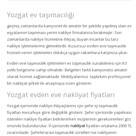
Yozgat ev taşımacılığı
geçmiş zamanlarda kamyonet ile amatör bir şekilde yapılmış olan ev
eşyalarının taşınması yerini nakliye firmalarına bırakmıştır. Son
zamanlarda nakliye hizmetine ihtiyaç duyan insanlar bu tarz
nakliye işletmelerine gitmektedir. Kusursuz evden eve taşımacılık
hizmeti veren işletmeleri oldukça uygun rakamlara karşınıza çıkar.
Evden eve taşımacılık işletmeleri ev taşımacılık sunabilmesi için K3
yetki belgesine sahip olmalıdır. Belgeleri farklı kamyonetci amatör
olarak hizmet sağlamaktadır. Mobilyalarınızı taşıtırken profesyonel
bir nakliyat şirketi ile anaşmaya özen gösterin.
Yozgat evden eve nakliyat fiyatları
Yozgat içerisinde nakliye ihtiyaçlarınız için şehir içi taşımacılık
fiyatları mesafeye göre değişiklik gösterir. Şehir içerisinde yapılması
istenilen nakliye fiyatları belirlenirken müşterinin gereksinimleri göz
önünde bulundurulur. İl içerisinde
nakliyat
fiyatları ortalama 2000 TL
civarındadır. Şehirlerarası taşımacılık ücretleri ise nakliyenin