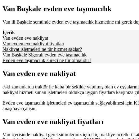
Van Başkale evden eve taşımacılık
Van ili Başkale semtinde evden eve taşımacılık hizmetine mi gerek d
İçerik
Van evden eve nakliyat
Van evden eve nakliyat fiyatları
Nakliyat işletmeleri ne tür hizmet sağlar?
Van Başkale Sigoralı evden eve taşımacılık
Evden eve taşımacılık süreci ne tür olmalıdır?
Van evden eve nakliyat
eski zamanlarda traktör ile kaba bir şekilde yapılmış olan ev eşyaların
nakliyat hizmeti sunan işletmeleri oldukça uygun fiyatlara karşınıza çı
Evden eve taşımacılık işletmeleri ev taşımacılık sağlayabilmesi için K3 
anaşmaya çalışın.
Van evden eve nakliyat fiyatları
Van içerisinde nakliyat gereksinimleriniz için il içi nakliye ücretleri 