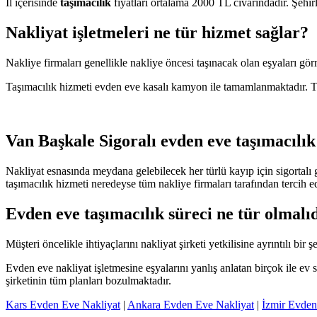
İl içerisinde
taşımacılık
fiyatları ortalama 2000 TL civarındadır. Şehirl
Nakliyat işletmeleri ne tür hizmet sağlar?
Nakliye firmaları genellikle nakliye öncesi taşınacak olan eşyaları görme
Taşımacılık hizmeti evden eve kasalı kamyon ile tamamlanmaktadır. Taş
Van Başkale Sigoralı evden eve taşımacılık
Nakliyat esnasında meydana gelebilecek her türlü kayıp için sigortalı g
taşımacılık hizmeti neredeyse tüm nakliye firmaları tarafından tercih e
Evden eve taşımacılık süreci ne tür olmalı
Müşteri öncelikle ihtiyaçlarını nakliyat şirketi yetkilisine ayrıntılı bir 
Evden eve nakliyat işletmesine eşyalarını yanlış anlatan birçok ile ev 
şirketinin tüm planları bozulmaktadır.
Kars Evden Eve Nakliyat
|
Ankara Evden Eve Nakliyat
|
İzmir Evden