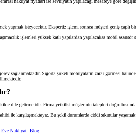
erarası nakliyat fiyatları ise sevkiyatın yapılacağı mesafeye göre değiş
k yapmak isteyecektir. Ekspertiz işlemi sonrası müşteri geniş çaplı bir şek
ımacılık işlemleri yüksek katlı yapılardan yapılacaksa mobil asansör si
örev sağlanmaktadır. Sigorta şirketi mobilyaların zarar görmesi halinde 
dilmektedir.
dır?
şekilde dile getirmelidir. Firma yetkilisi müşterinin talepleri doğrultusund
sahibi ile karşılaşmaktayız. Bu şekil durumlarda ciddi sıkıntılar yaşama
 Eve Nakliyat
|
Blog