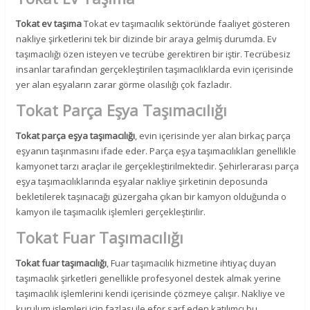
Tokat ev taşıma
Tokat ev taşımacılık sektöründe faaliyet gösteren
nakliye şirketlerini tek bir dizinde bir araya gelmiş durumda. Ev
taşımacılığı özen isteyen ve tecrübe gerektiren bir iştir. Tecrübesiz
insanlar tarafından gerçekleştirilen taşımacılıklarda evin içerisinde
yer alan eşyaların zarar görme olasılığı çok fazladır.
Tokat Parça Eşya Taşımacılığı
Tokat parça eşya taşımacılığı
, evin içerisinde yer alan birkaç parça
eşyanın taşınmasını ifade eder. Parça eşya taşımacılıkları genellikle
kamyonet tarzı araçlar ile gerçekleştirilmektedir. Şehirlerarası parça
eşya taşımacılıklarında eşyalar nakliye şirketinin deposunda
bekletilerek taşınacağı güzergaha çıkan bir kamyon olduğunda o
kamyon ile taşımacılık işlemleri gerçekleştirilir.
Tokat Fuar Taşımacılığı
Tokat fuar taşımacılığı
, Fuar taşımacılık hizmetine ihtiyaç duyan
taşımacılık şirketleri genellikle profesyonel destek almak yerine
taşımacılık işlemlerini kendi içerisinde çözmeye çalışır. Nakliye ve
kurulum işlemleri için fazlası ile efor sarf eden katılımcı bu