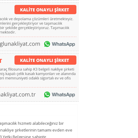
şımacılık hizmeti alabileceğiniz bir
n nakliye şirketlerinin tamamı evden eve
3 Yetki Belgesine sahiptir.