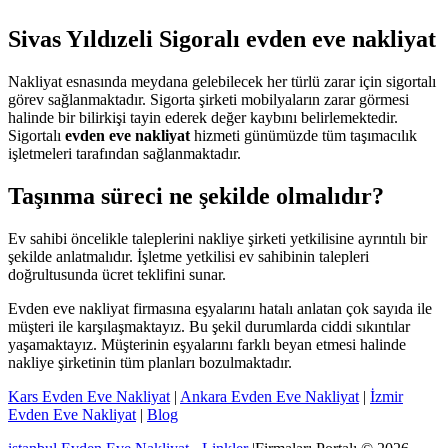
Sivas Yıldızeli Sigoralı evden eve nakliyat
Nakliyat esnasında meydana gelebilecek her türlü zarar için sigortalı
görev sağlanmaktadır. Sigorta şirketi mobilyaların zarar görmesi
halinde bir bilirkişi tayin ederek değer kaybını belirlemektedir.
Sigortalı
evden eve nakliyat
hizmeti günümüzde tüm taşımacılık
işletmeleri tarafından sağlanmaktadır.
Taşınma süreci ne şekilde olmalıdır?
Ev sahibi öncelikle taleplerini nakliye şirketi yetkilisine ayrıntılı bir
şekilde anlatmalıdır. İşletme yetkilisi ev sahibinin talepleri
doğrultusunda ücret teklifini sunar.
Evden eve nakliyat firmasına eşyalarını hatalı anlatan çok sayıda ile
müşteri ile karşılaşmaktayız. Bu şekil durumlarda ciddi sıkıntılar
yaşamaktayız. Müşterinin eşyalarını farklı beyan etmesi halinde
nakliye şirketinin tüm planları bozulmaktadır.
Kars Evden Eve Nakliyat
|
Ankara Evden Eve Nakliyat
|
İzmir
Evden Eve Nakliyat
|
Blog