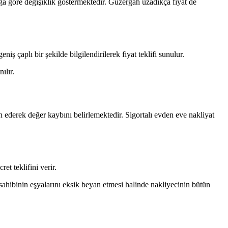
klığa göre değişiklik göstermektedir. Güzergah uzadıkça fiyat de
ş çaplı bir şekilde bilgilendirilerek fiyat teklifi sunulur.
ılır.
yin ederek değer kaybını belirlemektedir. Sigortalı evden eve nakliyat
ret teklifini verir.
 sahibinin eşyalarını eksik beyan etmesi halinde nakliyecinin bütün