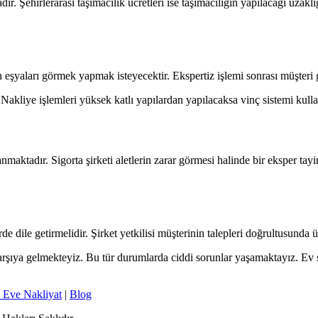
dır. Şehirlerarası taşımacılık ücretleri ise taşımacılığın yapılacağı uza
şyaları görmek yapmak isteyecektir. Ekspertiz işlemi sonrası müşteri geni
Nakliye işlemleri yüksek katlı yapılardan yapılacaksa vinç sistemi kullan
anmaktadır. Sigorta şirketi aletlerin zarar görmesi halinde bir eksper ta
rde dile getirmelidir. Şirket yetkilisi müşterinin talepleri doğrultusunda üc
ı karşıya gelmekteyiz. Bu tür durumlarda ciddi sorunlar yaşamaktayız. Ev
 Eve Nakliyat
|
Blog