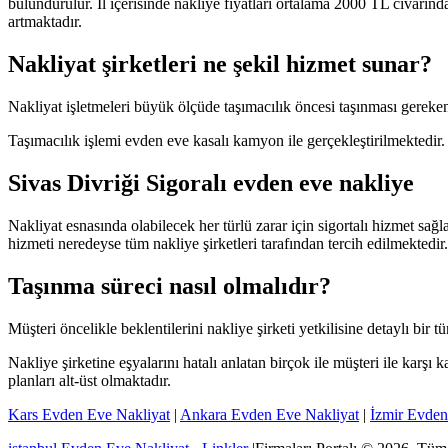
bulundurulur. İl içerisinde nakliye fiyatları ortalama 2000 TL civarında
artmaktadır.
Nakliyat şirketleri ne şekil hizmet sunar?
Nakliyat işletmeleri büyük ölçüde taşımacılık öncesi taşınması gereken e
Taşımacılık işlemi evden eve kasalı kamyon ile gerçekleştirilmektedir. 
Sivas Divriği Sigoralı evden eve nakliye
Nakliyat esnasında olabilecek her türlü zarar için sigortalı hizmet sağl
hizmeti neredeyse tüm nakliye şirketleri tarafından tercih edilmektedir.
Taşınma süreci nasıl olmalıdır?
Müşteri öncelikle beklentilerini nakliye şirketi yetkilisine detaylı bir tü
Nakliye şirketine eşyalarını hatalı anlatan birçok ile müşteri ile karş
planları alt-üst olmaktadır.
Kars Evden Eve Nakliyat
|
Ankara Evden Eve Nakliyat
|
İzmir Evden