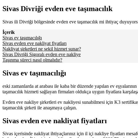
Sivas Divriği evden eve taşımacılık
Sivas ili Divriği bölgesinde evden eve taşımacılık mi ihtiyaç duyuyor
İçerik
Sivas ev taşımacılığı
Sivas evden eve nakliyat fiyatları
Nakliyat şirketleri ne şekil hizmet sunar?
Sivas Divriği Sigoralı evden eve nakliye
Taşınma süreci nasıl olmalıdır?
Sivas ev taşımacılığı
eski zamanlarda at arabası ile kaba bir düzende yapılan ev eşyalarının
taşımacılık hizmeti sağlayan firmaları oldukça uygun fiyatlara karşılaşa
Evden eve nakliye şirketleri ev nakliyesi sunabilmesi için K3 sertifik
taşımacılık şirketi ile anaşmaya çalışın.
Sivas evden eve nakliyat fiyatları
Sivas içerisinde nakliyat ihtiyaçlarınız için il içi nakliye fiyatları mes