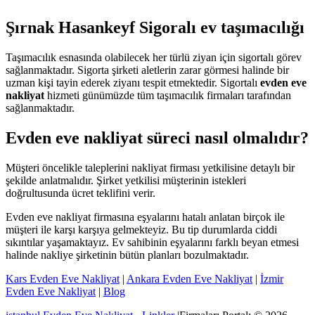
Şırnak Hasankeyf Sigoralı ev taşımacılığı
Taşımacılık esnasında olabilecek her türlü ziyan için sigortalı görev
sağlanmaktadır. Sigorta şirketi aletlerin zarar görmesi halinde bir
uzman kişi tayin ederek ziyanı tespit etmektedir. Sigortalı
evden eve
nakliyat
hizmeti günümüzde tüm taşımacılık firmaları tarafından
sağlanmaktadır.
Evden eve nakliyat süreci nasıl olmalıdır?
Müşteri öncelikle taleplerini nakliyat firması yetkilisine detaylı bir
şekilde anlatmalıdır. Şirket yetkilisi müşterinin istekleri
doğrultusunda ücret teklifini verir.
Evden eve nakliyat firmasına eşyalarını hatalı anlatan birçok ile
müşteri ile karşı karşıya gelmekteyiz. Bu tip durumlarda ciddi
sıkıntılar yaşamaktayız. Ev sahibinin eşyalarını farklı beyan etmesi
halinde nakliye şirketinin bütün planları bozulmaktadır.
Kars Evden Eve Nakliyat
|
Ankara Evden Eve Nakliyat
|
İzmir
Evden Eve Nakliyat
|
Blog