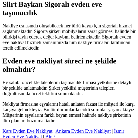
Siirt Baykan Sigoralı evden eve
taşımacılık
Nakliye esnasında oluşabilecek her türlü kayıp için sigortalı hizmet
sağlanmaktadır. Sigorta şirketi mobilyaların zarar görmesi halinde bir
bilirkişi tayin ederek değer kaybını belirlemektedir. Sigortalı evden
eve nakliyat hizmeti zamanımızda tüm nakliye firmaları tarafından
tercih edilmektedir.
Evden eve nakliyat süreci ne şekilde
olmalıdır?
Ev sahibi öncelikle taleplerini taşımacılık firması yetkilisine detaylı
bir şekilde anlatmalıdır. Şirket yetkilisi müşterinin talepleri
doğrultusunda ücret teklifini sunmaktadır.
Nakliyat firmasına eşyalarını hatalı anlatan fazası ile müşteri ile karşı
karşıya gelmekteyiz. Bu tür durumlarda ciddi sorunlar yaşamaktayız.
Müşterinin eşyalarını farklı beyan etmesi halinde nakliye şirketinin
tüm planları bozulmaktadır.
Kars Evden Eve Nakliyat
|
Ankara Evden Eve Nakliyat
|
İzmir
Evden Eve Nakliyat
|
Blog