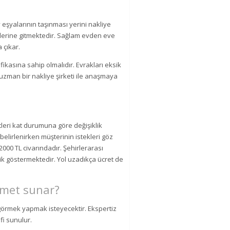
eşyalarının taşınması yerini nakliye
tmelerine gitmektedir. Sağlam evden eve
 çıkar.
fikasına sahip olmalıdır. Evrakları eksik
 uzman bir nakliye şirketi ile anaşmaya
etleri kat durumuna göre değişiklik
belirlenirken müşterinin istekleri göz
2000 TL civarındadır. Şehirlerarası
lik göstermektedir. Yol uzadıkça ücret de
izmet sunar?
ı görmek yapmak isteyecektir. Ekspertiz
ifi sunulur.