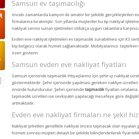
Samsun ev taşımacılığı
önceki zamanlarda kamyon ile amatör bir şekilde gerçekleştirilen ev 
firmalarına bırakmıştır. Son yıllarda müşteriler bu tip nakliyat işle
nakliyat servisi sunan işletmeleri oldukça uygun rakamlara karşınıza
Evden eve nakliyat işletmeleri ev taşımacılık sunabilmesi için K3 serti
kişi belgesiz olarak hizmet sağlamaktadır. Mobilyalarınızı taşıtırken
özen gösterin.
Samsun evden eve nakliyat fiyatları
Samsun içerisinde taşımacılık ihtiyaçlarınız için şehir içi nakliyat ücr
göstermektedir. Şehir içerisinde yapılması gereken nakliye ücretleri 
önünde bulundurulur. Şehiri içerisinde
taşımacılık
fiyatları ortalama 
taşımacılık ücretleri ise sevkiyatın yapılacağı mesafeye göre değişik
artmaktadır.
Evden eve nakliyat firmaları ne şekil h
Nakliyat şirketleri genellikle nakliyat öncesi taşınacak olan eşyalar
hizmeti sonrası müşteri detaylı bir şekilde bilinçlendirilerek fiyat tekl