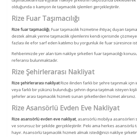
taşımacılıklarında eşyalar nakliye şirketinin deposunda bekletilere
olduğunda o kamyon ile taşımacılık işlemleri gerçekleştirilir.
Rize Fuar Taşımacılığı
Rize fuar taşımacılığı
, Fuar taşımacılık hizmetine ihtiyaç duyan taşımac
destek almak yerine taşımacılık işlemlerini kendi içerisinde çözmeye ç
fazlası ile efor sarf eden katılımcı bu yorgunluk ile fuar süresince
Rehberimizde yer alan tüm nakliye şirketleri fuar taşımacılığı kon
referansı bulunmaktadır.
Rize Şehirlerarası Nakliyat
Rize şehirlerarası nakliyat
Rize ilinden farklı bir şehre taşınmak için
veya farklı bir yükünü bulunduğu şehrin dışına taşıtmak isteyen kişile
şehirler arası taşımacılık hizmeti sunan şirketlerden hizmet alırsınız.
Rize Asansörlü Evden Eve Nakliyat
Rize asansörlü evden eve nakliyat
, asansörlü mobilya asansörleri s
ve sorunsuz bir şekilde gerçekleştirilir. Peki ama herkes asansörlü t
hayır. Asansörlü taşımacılık hizmeti almak istediğinizi nakliye şirketine