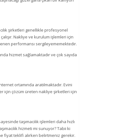
k taşınacağı güzergaha çıkan bir kamyon
ılık şirketleri genellikle profesyonel
alışır. Nakliye ve kurulum işlemleri için
 istenen performansı sergileyememektedir.
usunda hizmet sağlamaktadır ve çok sayıda
 internet ortamında aratılmaktadır. Evini
r için çözüm üreten nakliye şirketleri için
ayesinde taşımacılık işlemleri daha hızlı
aşımacılık hizmeti mi sunuyor? Tabii ki
 fiyat teklifi alırken belirtmeniz gerekir.