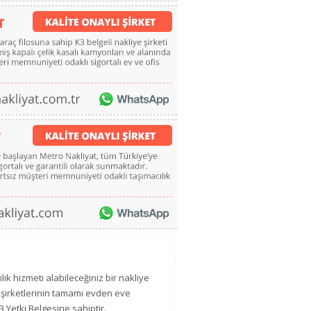
lık hizmeti alabileceğiniz bir nakliye
e şirketlerinin tamamı evden eve
3 Yetki Belgesine sahiptir.