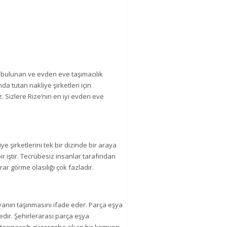
nde bulunan ve evden eve taşımacılık
a tutan nakliye şirketleri için
. Sizlere Rize’nın en iyi evden eve
e şirketlerini tek bir dizinde bir araya
r iştir. Tecrübesiz insanlar tarafından
rar görme olasılığı çok fazladır.
şyanın taşınmasını ifade eder. Parça eşya
tedir. Şehirlerarası parça eşya