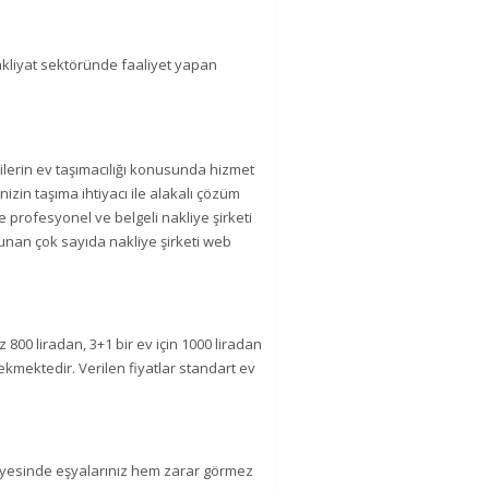
akliyat sektöründe faaliyet yapan
işilerin ev taşımacılığı konusunda hizmet
nizin taşıma ihtiyacı ile alakalı çözüm
 profesyonel ve belgeli nakliye şirketi
sunan çok sayıda nakliye şirketi web
 800 liradan, 3+1 bir ev için 1000 liradan
ekmektedir. Verilen fiyatlar standart ev
ayesinde eşyalarınız hem zarar görmez