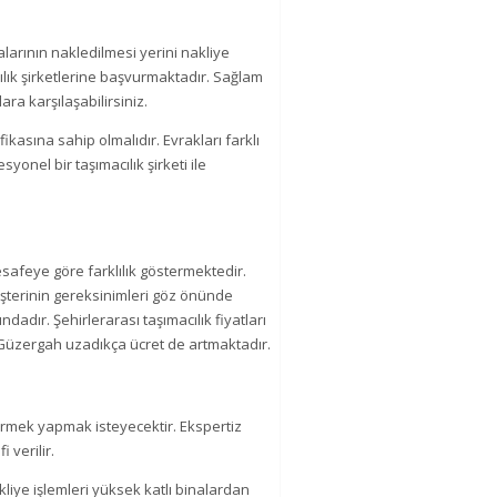
larının nakledilmesi yerini nakliye
ılık şirketlerine başvurmaktadır. Sağlam
ra karşılaşabilirsiniz.
fikasına sahip olmalıdır. Evrakları farklı
yonel bir taşımacılık şirketi ile
 mesafeye göre farklılık göstermektedir.
müşterinin gereksinimleri göz önünde
dadır. Şehirlerarası taşımacılık fiyatları
 Güzergah uzadıkça ücret de artmaktadır.
görmek yapmak isteyecektir. Ekspertiz
i verilir.
liye işlemleri yüksek katlı binalardan