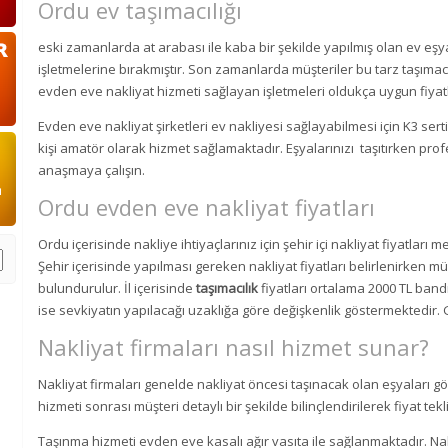
Ordu ev taşımacılığı
eski zamanlarda at arabası ile kaba bir şekilde yapılmış olan ev eşya
işletmelerine bırakmıştır. Son zamanlarda müşteriler bu tarz taşımac
evden eve nakliyat hizmeti sağlayan işletmeleri oldukça uygun fiyatla
Evden eve nakliyat şirketleri ev nakliyesi sağlayabilmesi için K3 serti
kişi amatör olarak hizmet sağlamaktadır. Eşyalarınızı taşıtırken profes
anaşmaya çalışın.
Ordu evden eve nakliyat fiyatları
Ordu içerisinde nakliye ihtiyaçlarınız için şehir içi nakliyat fiyatları
Şehir içerisinde yapılması gereken nakliyat fiyatları belirlenirken 
bulundurulur. İl içerisinde
taşımacılık
fiyatları ortalama 2000 TL bandın
ise sevkiyatın yapılacağı uzaklığa göre değişkenlik göstermektedir.
Nakliyat firmaları nasıl hizmet sunar?
Nakliyat firmaları genelde nakliyat öncesi taşınacak olan eşyaları 
hizmeti sonrası müşteri detaylı bir şekilde bilinçlendirilerek fiyat teklif
Taşınma hizmeti evden eve kasalı ağır vasıta ile sağlanmaktadır. Nak