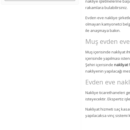
nakliye işletmelerine baş
rakamlara bulabilirsiniz.
Evden eve nakliye şirketle
olmayan kamyonetci belges
ile anaşmaya bakın.
Muş evden eve 
Muş içerisinde nakliyat iht
içerisinde yapılması isten
Şehiri içerisinde
nakliyat
f
nakliyenin yapılacağı me
Evden eve nakli
Nakliye ticarethaneleri 
isteyecektir. Ekspertiz işle
Nakliyat hizmeti saç kasal
yapılacaksa vinç sistemi ku