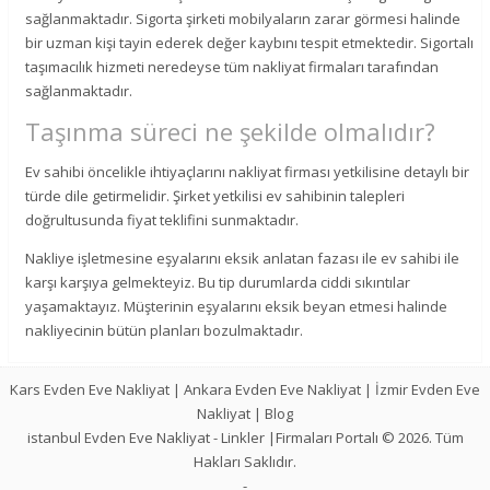
sağlanmaktadır. Sigorta şirketi mobilyaların zarar görmesi halinde
bir uzman kişi tayin ederek değer kaybını tespit etmektedir. Sigortalı
taşımacılık hizmeti neredeyse tüm nakliyat firmaları tarafından
sağlanmaktadır.
Taşınma süreci ne şekilde olmalıdır?
Ev sahibi öncelikle ihtiyaçlarını nakliyat firması yetkilisine detaylı bir
türde dile getirmelidir. Şirket yetkilisi ev sahibinin talepleri
doğrultusunda fiyat teklifini sunmaktadır.
Nakliye işletmesine eşyalarını eksik anlatan fazası ile ev sahibi ile
karşı karşıya gelmekteyiz. Bu tip durumlarda ciddi sıkıntılar
yaşamaktayız. Müşterinin eşyalarını eksik beyan etmesi halinde
nakliyecinin bütün planları bozulmaktadır.
Kars Evden Eve Nakliyat
|
Ankara Evden Eve Nakliyat
|
İzmir Evden Eve
Nakliyat
|
Blog
istanbul Evden Eve Nakliyat
-
Linkler
|Firmaları Portalı © 2026. Tüm
Hakları Saklıdır.
-