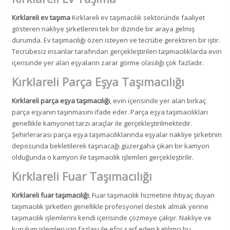
Kırklareli ev taşıma
Kırklareli ev taşımacılık sektöründe faaliyet
gösteren nakliye şirketlerini tek bir dizinde bir araya gelmiş
durumda. Ev taşımacılığı özen isteyen ve tecrübe gerektiren bir iştir.
Tecrübesiz insanlar tarafından gerçekleştirilen taşımacılıklarda evin
içerisinde yer alan eşyaların zarar görme olasılığı çok fazladır.
Kırklareli Parça Eşya Taşımacılığı
Kırklareli parça eşya taşımacılığı
, evin içerisinde yer alan birkaç
parça eşyanın taşınmasını ifade eder. Parça eşya taşımacılıkları
genellikle kamyonet tarzı araçlar ile gerçekleştirilmektedir.
Şehirlerarası parça eşya taşımacılıklarında eşyalar nakliye şirketinin
deposunda bekletilerek taşınacağı güzergaha çıkan bir kamyon
olduğunda o kamyon ile taşımacılık işlemleri gerçekleştirilir.
Kırklareli Fuar Taşımacılığı
Kırklareli fuar taşımacılığı
, Fuar taşımacılık hizmetine ihtiyaç duyan
taşımacılık şirketleri genellikle profesyonel destek almak yerine
taşımacılık işlemlerini kendi içerisinde çözmeye çalışır. Nakliye ve
kurulum işlemleri için fazlası ile efor sarf eden katılımcı bu