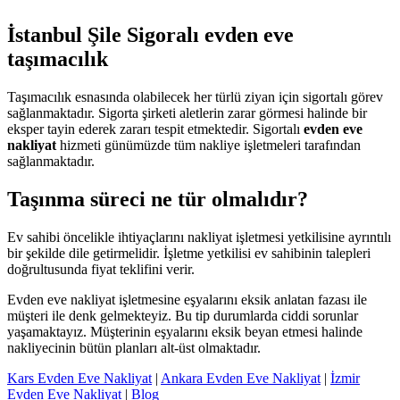
İstanbul Şile Sigoralı evden eve
taşımacılık
Taşımacılık esnasında olabilecek her türlü ziyan için sigortalı görev
sağlanmaktadır. Sigorta şirketi aletlerin zarar görmesi halinde bir
eksper tayin ederek zararı tespit etmektedir. Sigortalı
evden eve
nakliyat
hizmeti günümüzde tüm nakliye işletmeleri tarafından
sağlanmaktadır.
Taşınma süreci ne tür olmalıdır?
Ev sahibi öncelikle ihtiyaçlarını nakliyat işletmesi yetkilisine ayrıntılı
bir şekilde dile getirmelidir. İşletme yetkilisi ev sahibinin talepleri
doğrultusunda fiyat teklifini verir.
Evden eve nakliyat işletmesine eşyalarını eksik anlatan fazası ile
müşteri ile denk gelmekteyiz. Bu tip durumlarda ciddi sorunlar
yaşamaktayız. Müşterinin eşyalarını eksik beyan etmesi halinde
nakliyecinin bütün planları alt-üst olmaktadır.
Kars Evden Eve Nakliyat
|
Ankara Evden Eve Nakliyat
|
İzmir
Evden Eve Nakliyat
|
Blog