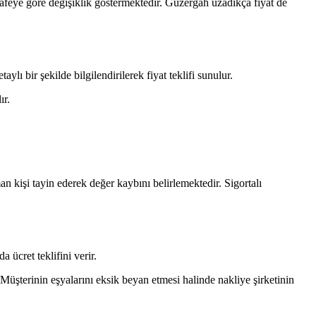
esafeye göre değişiklik göstermektedir. Güzergah uzadıkça fiyat de
lı bir şekilde bilgilendirilerek fiyat teklifi sunulur.
ır.
an kişi tayin ederek değer kaybını belirlemektedir. Sigortalı
a ücret teklifini verir.
 Müşterinin eşyalarını eksik beyan etmesi halinde nakliye şirketinin