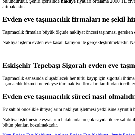
bulundurulur. Şehiri içerisinde
nakliye
fiyatları ortalama 2000 TL civa
artmaktadır.
Evden eve taşımacılık firmaları ne şekil h
Taşımacılık firmaları büyük ölçüde nakliyat öncesi taşınması gereken eşy
Nakliyat işlemi evden eve kasalı kamyon ile gerçekleştirilmektedir. Nak
Eskişehir Tepebaşı Sigoralı evden eve taşı
Taşımacılık esnasında oluşabilecek her türlü kayıp için sigortalı ihtim
taşımacılık hizmeti neredeyse tüm nakliye firmaları tarafından tercih e
Evden eve taşımacılık süreci nasıl olmalıdı
Ev sahibi öncelikle ihtiyaçlarını nakliyat işletmesi yetkilisine ayrıntılı 
Nakliyat işletmesine eşyalarını hatalı anlatan çok sayıda ile ev sahibi
bütün planları bozulmaktadır.