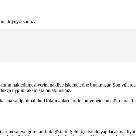
sinim duyuyorsunuz.
arının nakledilmesi yerini nakliye işletmelerine bırakmıştır. Son yıllard
dukça uygun rakamlara bulabilirsiniz.
fikasına sahip olmalıdır. Dökümanları farklı kamyonetci amatör olarak hiz
iyatları mesafeye göre farklılık gösterir. Şehir içerisinde yapılacak nakliy