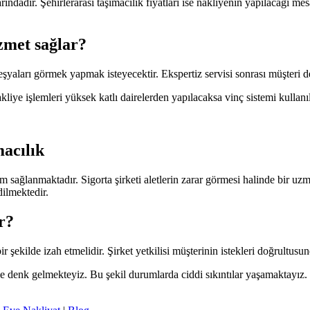
rındadır. Şehirlerarası taşımacılık fiyatları ise nakliyenin yapılacağı m
izmet sağlar?
aları görmek yapmak isteyecektir. Ekspertiz servisi sonrası müşteri detay
liye işlemleri yüksek katlı dairelerden yapılacaksa vinç sistemi kullanıl
macılık
am sağlanmaktadır. Sigorta şirketi aletlerin zarar görmesi halinde bir uzm
dilmektedir.
r?
bir şekilde izah etmelidir. Şirket yetkilisi müşterinin istekleri doğrultusund
 ile denk gelmekteyiz. Bu şekil durumlarda ciddi sıkıntılar yaşamaktayız.