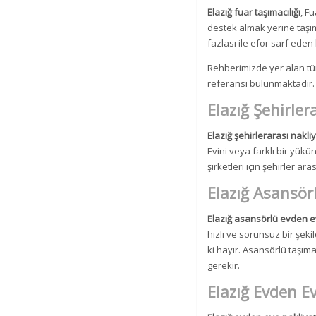
Elazığ fuar taşımacılığı
, F
destek almak yerine taşıma
fazlası ile efor sarf ede
Rehberimizde yer alan tüm
referansı bulunmaktadır.
Elazığ Şehirler
Elazığ şehirlerarası nakli
Evini veya farklı bir yükü
şirketleri için şehirler ar
Elazığ Asansör
Elazığ asansörlü evden e
hızlı ve sorunsuz bir şeki
ki hayır. Asansörlü taşımac
gerekir.
Elazığ Evden E