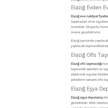
Elazığ Evden Ev
Elazığ eve nakliyat fiyatla
taşıtmadan önce eşyaların
önemlidir. Ekspertiz hizm
önüne geçebilirsiniz.
Elazığ içerisinde yapılaca
yapılacak taşımacılıklarda
Elazığ Ofis Taş
Elazığ ofis taşımacılığı
hiz
taşımacılık işlemleri ev ta
elektronik eşyalar titizl
şirketlerin tamamı ofis t
Elazığ Eşya D
Elazığ eşya depolama
iht
girmektedir. Web sitemizd