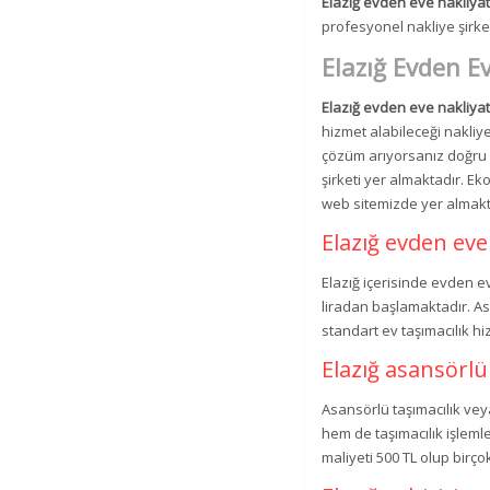
Elazığ evden eve nakliya
profesyonel nakliye şirket
Elazığ Evden E
Elazığ evden eve nakliyat
hizmet alabileceği nakliye 
çözüm arıyorsanız doğru a
şirketi yer almaktadır. Ek
web sitemizde yer almakt
Elazığ evden eve 
Elazığ içerisinde evden ev
liradan başlamaktadır. As
standart ev taşımacılık h
Elazığ asansörlü
Asansörlü taşımacılık ve
hem de taşımacılık işleml
maliyeti 500 TL olup birç