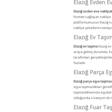
Elazığ Evden Ev
Elazığ evden eve nakliyat
hizmeti sağlayan nakliye ş
platformumuzun Elazığ nakl
nakliye şirketlerini tanıtıy
Elazığ Ev Taşı
Elazığ ev taşıma
Elazığ ev 
araya gelmiş durumda. Ev t
tarafından gerçekleştirile
fazladır.
Elazığ Parça Eş
Elazığ parça eşya taşımacı
eşya taşımacılıkları genel
taşımacılıklarında eşyala
olduğunda o kamyon ile taş
Elazığ Fuar Taş