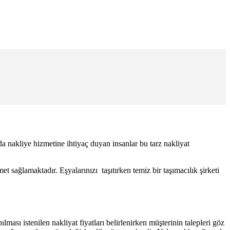
rda nakliye hizmetine ihtiyaç duyan insanlar bu tarz nakliyat
t sağlamaktadır. Eşyalarınızı taşıtırken temiz bir taşımacılık şirketi
ılması istenilen nakliyat fiyatları belirlenirken müşterinin talepleri göz