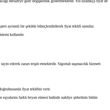
pılacağı mesafeye göre değişkenlik göstermektedir. Yol uzadıkça fiyat de
i ayrıntılı bir şekilde bilinçlendirilerek fiyat teklifi sunulur.
temi kullanılır.
 tayin ederek zararı tespit etmektedir. Sigortalı taşımacılık hizmeti
doğrultusunda fiyat teklifini verir.
n eşyalarını farklı beyan etmesi halinde nakliye şirketinin bütün