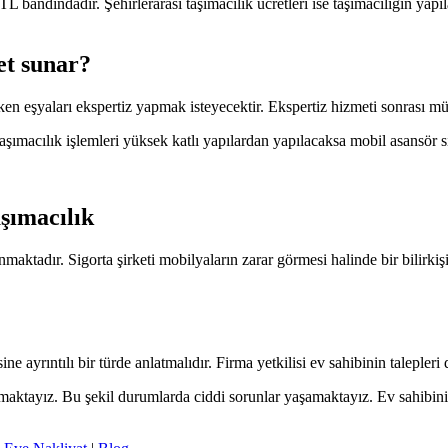
TL bandındadır. Şehirlerarası taşımacılık ücretleri ise taşımacılığın ya
et sunar?
en eşyaları ekspertiz yapmak isteyecektir. Ekspertiz hizmeti sonrası müşter
ımacılık işlemleri yüksek katlı yapılardan yapılacaksa mobil asansör sis
şımacılık
maktadır. Sigorta şirketi mobilyaların zarar görmesi halinde bir bilirkişi
ne ayrıntılı bir türde anlatmalıdır. Firma yetkilisi ev sahibinin talepleri 
ılaşmaktayız. Bu şekil durumlarda ciddi sorunlar yaşamaktayız. Ev sahibini