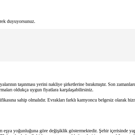
erek duyuyorsunuz.
şyalarının taşınması yerini nakliye şirketlerine bırakmıştır. Son zamanla
maları oldukça uygun fiyatlara karşılaşabilirsiniz.
ifikasına sahip olmalıdır. Evrakları farklı kamyoncu belgesiz olarak hizme
tları eşya yoğunluğuna göre değişiklik göstermektedir. Şehir içerisinde yap