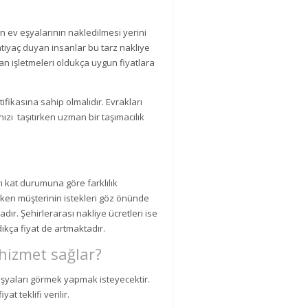
 ev eşyalarının nakledilmesi yerini
htiyaç duyan insanlar bu tarz nakliye
an işletmeleri oldukça uygun fiyatlara
ifikasına sahip olmalıdır. Evrakları
zı taşıtırken uzman bir taşımacılık
arı kat durumuna göre farklılık
irken müşterinin istekleri göz önünde
dır. Şehirlerarası nakliye ücretleri ise
dıkça fiyat de artmaktadır.
 hizmet sağlar?
 eşyaları görmek yapmak isteyecektir.
at teklifi verilir.