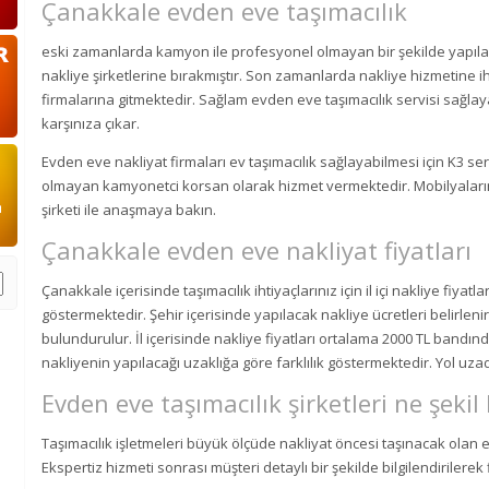
Çanakkale evden eve taşımacılık
eski zamanlarda kamyon ile profesyonel olmayan bir şekilde yapılan
nakliye şirketlerine bırakmıştır. Son zamanlarda nakliye hizmetine i
firmalarına gitmektedir. Sağlam evden eve taşımacılık servisi sağlay
karşınıza çıkar.
Evden eve nakliyat firmaları ev taşımacılık sağlayabilmesi için K3 sert
olmayan kamyonetci korsan olarak hizmet vermektedir. Mobilyalarını
şirketi ile anaşmaya bakın.
Çanakkale evden eve nakliyat fiyatları
Çanakkale içerisinde taşımacılık ihtiyaçlarınız için il içi nakliye fiyatl
göstermektedir. Şehir içerisinde yapılacak nakliye ücretleri belirlen
bulundurulur. İl içerisinde nakliye fiyatları ortalama 2000 TL bandında
nakliyenin yapılacağı uzaklığa göre farklılık göstermektedir. Yol uza
Evden eve taşımacılık şirketleri ne şekil
Taşımacılık işletmeleri büyük ölçüde nakliyat öncesi taşınacak olan
Ekspertiz hizmeti sonrası müşteri detaylı bir şekilde bilgilendirilerek fiy