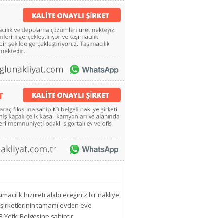
ımacılık hizmeti alabileceğiniz bir nakliye
e şirketlerinin tamamı evden eve
3 Yetki Belgesine sahiptir.