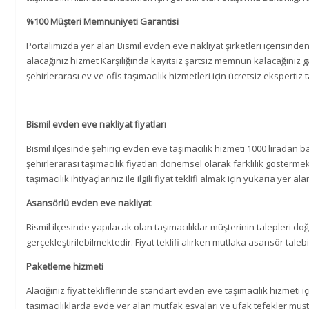
%100 Müşteri Memnuniyeti Garantisi
Portalımızda yer alan Bismil evden eve nakliyat şirketleri içerisinde
alacağınız hizmet Karşılığında kayıtsız şartsız memnun kalacağınız ga
şehirlerarası ev ve ofis taşımacılık hizmetleri için ücretsiz ekspertiz t
Bismil evden eve nakliyat fiyatları
Bismil ilçesinde şehiriçi evden eve taşımacılık hizmeti 1000 liradan 
şehirlerarası taşımacılık fiyatları dönemsel olarak farklılık gösterme
taşımacılık ihtiyaçlarınız ile ilgili fiyat teklifi almak için yukarıa yer al
Asansörlü evden eve nakliyat
Bismil ilçesinde yapılacak olan taşımacılıklar müşterinin talepleri 
gerçekleştirilebilmektedir. Fiyat teklifi alırken mutlaka asansör talebin
Paketleme hizmeti
Alacığınız fiyat tekliflerinde standart evden eve taşımacılık hizmeti içi
taşımacılıklarda evde yer alan mutfak eşyaları ve ufak tefekler müşt