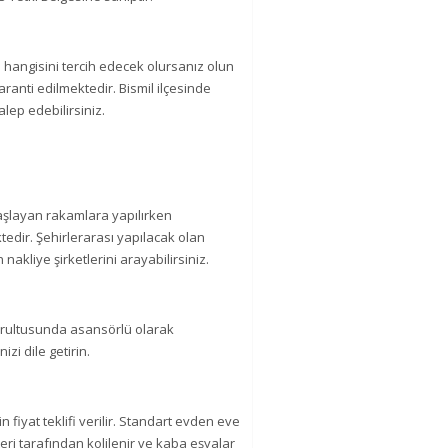
n hangisini tercih edecek olursanız olun
ranti edilmektedir. Bismil ilçesinde
alep edebilirsiniz.
başlayan rakamlara yapılırken
ktedir. Şehirlerarası yapılacak olan
an nakliye şirketlerini arayabilirsiniz.
doğrultusunda asansörlü olarak
izi dile getirin.
n fiyat teklifi verilir. Standart evden eve
eri tarafından kolilenir ve kaba eşyalar