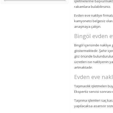
işletmelerine başvurmakta
rakamlara bulabilirsiniz.
Evden eve nakliye firmalar
kamyonetci belgesiz olarak
anaşmaya çalışın.
Bingöl evden ev
Bingöl içerisinde nakliye g
göstermektedir. Şehir içer
göz önünde bulundurulur. 
ücretleri ise nakliyenin 
artmaktadır.
Evden eve nakl
Taşımacılık işletmeleri b
Ekspertiz servisi sonrası m
Taşınma işlemleri saç kas
yapılacaksa asansör siste