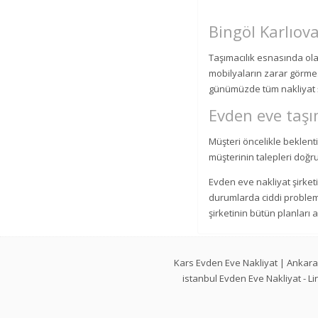
Bingöl Karlıova
Taşımacılık esnasında olab
mobilyaların zarar görmesi
günümüzde tüm nakliyat ş
Evden eve taşım
Müşteri öncelikle beklentile
müşterinin talepleri doğrul
Evden eve nakliyat şirketi
durumlarda ciddi probleml
şirketinin bütün planları a
Kars Evden Eve Nakliyat
|
Ankara
istanbul Evden Eve Nakliyat
-
Li